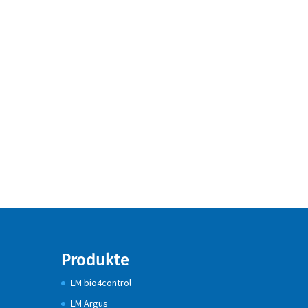
Produkte
LM bio4control
LM Argus