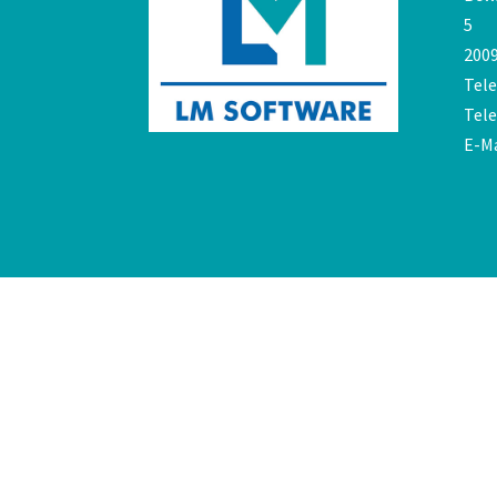
5
200
Tele
Tele
E-Ma